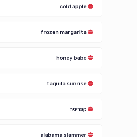
cold apple
frozen margarita
honey babe
taquila sunrise
קפריניה
alabama slammer