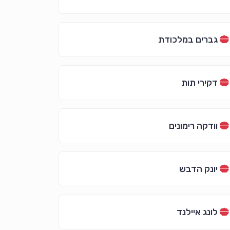
גברים במלכודת
דקירי תות
וודקה רימונים
יונק הדבש
לונג איילנד