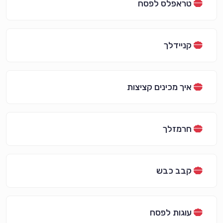
טראפלס לפסח
קניידלך
איך מכינים קציצות
חרמזלך
קבב כבש
עוגות לפסח