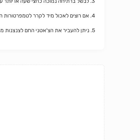
3. לבשל ברתיחה נמוכה כחצי שעה או יותר עד לקבלת הסמיכות הרצויה.
4. אם רוצים לאכול מיד לקרר לטמפרטורות החדר (נשמר כשבועיים במקרר).
5. ניתן להעביר את הצ'אטני החם לצנצנות מעוקרות ואז הוא נשמר כשנה.