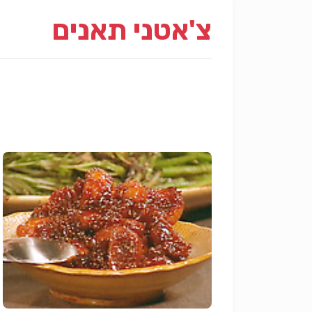
צ'אטני תאנים