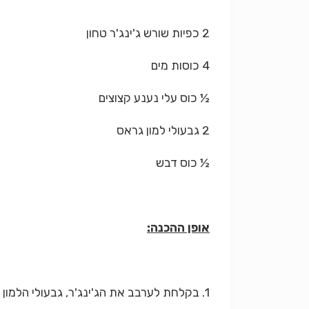
2 כפיות שורש ג'ינג'ר טחון
4 כוסות מים
½ כוס עלי נענע קצוצים
2 גבעולי למון גראס
½ כוס דבש
אופן ההכנה:
1. בקלחת לערבב את הג'ינג'ר, גבעולי הלמון גראס, מים ודבש. להביא לידי רתיחה, להסיר מהאש, להוסיף את עלי הנענע, לכסות ולהניח בצד 30 דקות.