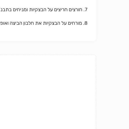
7. חורצים חריצים על הבצקיות ומניחים בתבנית אפייה משומנת.
8. מורחים על הבצקיות את חלבון הביצה ואופים בחום של 200 מעלות במשך 25-30 דקות, עד שהבצקיות מזהיבות.