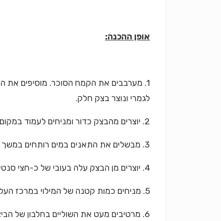
אופן ההכנה:
לגמרי ונוצר בצק חלק.
2. יוצרים מהבצק כדור ומניחים לעמוד במקום קריר כשעה.
3. מבשלים את התאנים במים רותחים במשך 10 דקות, מסננים את המים וחותכים. מערבבים את התאנים עם שאר חומרי המילוי.
4. יוצרים מן הבצק עלה בעובי של כ-חצי סנטימטר, קורצים עיגולים בקוטר 10 ס"מ.
5. מניחים כמות קטנה של המילוי במרכז העלה ומקפלים קיפול אחד, ליצירת חצי ירח.
6. מרטיבים מעט את השוליים בחלבון של הביצה הנותרת ומהדקים בחוזקה.