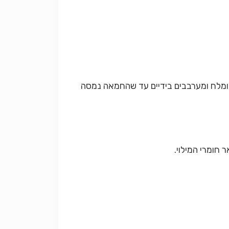
טנות, 2 ביצים + עוד חלמון אחד של ביצה ומלח ומערבבים בידיים עד שהחמאה נמסה