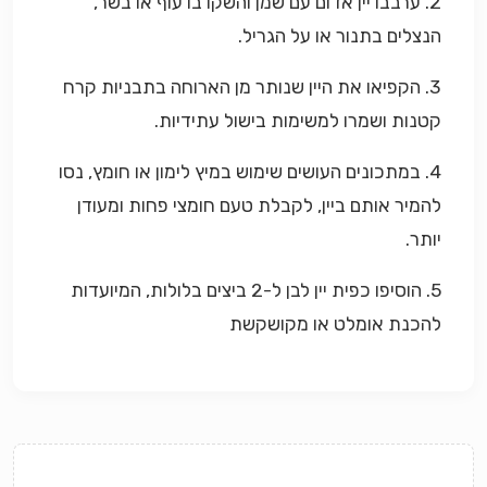
2. ערבבו יין אדום עם שמן והשקו בו עוף או בשר,
הנצלים בתנור או על הגריל.
3. הקפיאו את היין שנותר מן הארוחה בתבניות קרח
קטנות ושמרו למשימות בישול עתידיות.
4. במתכונים העושים שימוש במיץ לימון או חומץ, נסו
להמיר אותם ביין, לקבלת טעם חומצי פחות ומעודן
יותר.
5. הוסיפו כפית יין לבן ל-2 ביצים בלולות, המיועדות
להכנת אומלט או מקושקשת