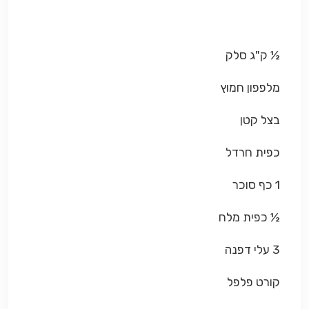
½ ק"ג סלק
מלפפון חמוץ
בצל קטן
כפית חרדל
1 כף סוכר
½ כפית מלח
3 עלי דפנה
קורט פלפל