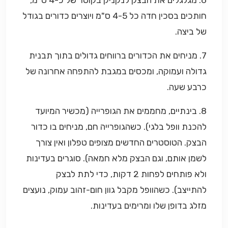
6. מגלגלים את הבצק לנקניק בקוטר של כ-4 ס"מ,
חותכים בסכין חדה כל 4-5 ס"מ ויוצרים כדורים בגודל
של ביצה.
7. מניחים את הכדורים ברווחים גדולים בתוך תבנית
גדולה ועמוקה, ומכסים במגבת להתפחה אחרונה של
כרבע שעה.
8. בינתיים, מחממים את הגופרייה (מכשיר המיועד
להכנת וופל בלגי). כשהגופרייה חם, מניחים בו כדור
הבצק. הטוסטרים החדשים מצופים טפלון ואין צורך
לשמן אותם, וגם הבצק מלא חמאה). סוגרים בעדינות
ולא פותחים לפחות 2 דקות, כדי לתת לבצק
להתייצב). כשהוופל מקבל גוון חום-זהוב עמוק, נועצים
מזלג בדופן שלו ומרימים בעדינות.