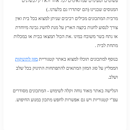
פשוטים וטעימים שמתאימים לכל אחד ולא רק לבשלנים
המנוסים שבניינו (הם יסתדרו גם בלעדנו..)
מרבית המתכונים מכילים רכיבים שניתן למצוא בכל בית ואין
צורך לנסוע לחנות בקצה הארץ על מנת להשיג גבינה מיוחדת
או נתח בשר משובח במינו .את הכול תמצאו בבית או במכלות
מתחת לבית .
בנוסף למתכונים תוכלו למצוא באתר קטגוריית
מזון לתינוקות
הממליץ על סוג המזון המתאים להתפתחות התינוק בכל שלב
ושלב.
הגלישה באתר מאוד נוחה וקלה לשימוש - המתכונים מסודרים
עפ"י קטגוריות ויש גם אפשרות לחפש מתכון במנוע החיפוש.