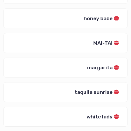
honey babe
MAI-TAI
margarita
taquila sunrise
white lady