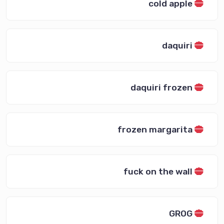
cold apple
daquiri
daquiri frozen
frozen margarita
fuck on the wall
GROG