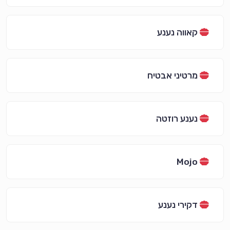
קאווה נענע
מרטיני אבטיח
נענע רוזטה
Mojo
דקירי נענע