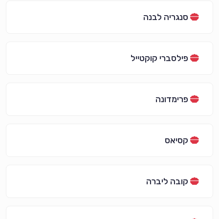
סנגריה לבנה
פילסברי קוקטייל
פרימדונה
קסיאס
קובה ליברה