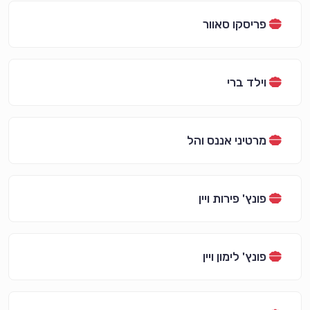
פריסקו סאוור
וילד ברי
מרטיני אננס והל
פונץ' פירות ויין
פונץ' לימון ויין