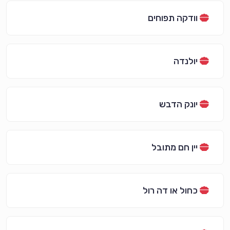
וודקה תפוחים
יולנדה
יונק הדבש
יין חם מתובל
כחול או דה רול