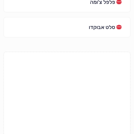
פלפל צ'ומה
סלט אבוקדו