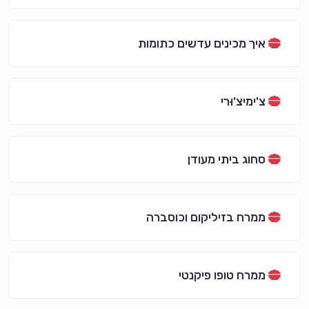
איך מכינים עדשים כתומות
צ'ימיצ'וּרי
סחוג ביתי מעודן
ממרח בזיליקום וכוסברה
ממרח טופו פיקנטי