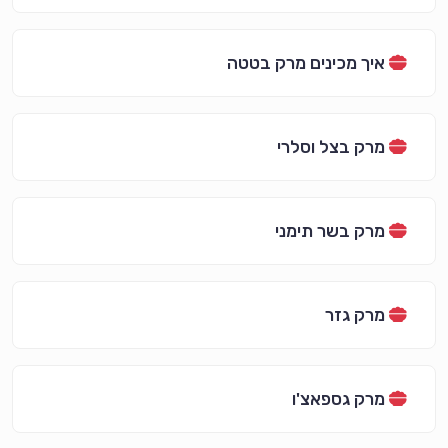
איך מכינים מרק בטטה
מרק בצל וסלרי
מרק בשר תימני
מרק גזר
מרק גספאצ'ו